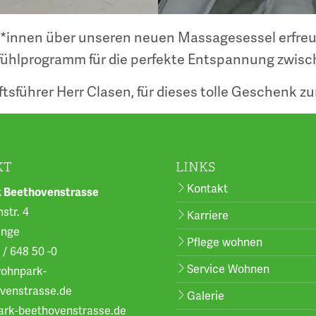
*innen über unseren neuen Massagesessel erfreuen
fühlprogramm für die perfekte Entspannung zwis
führer Herr Clasen, für dieses tolle Geschenk z
KT
LINKS
Kontakt
 Beethovenstrasse
str. 4
Karriere
inge
Pflege wohnen
 / 648 50 -0
Service Wohnen
ohnpark-
venstrasse.de
Galerie
rk-beethovenstrasse.de